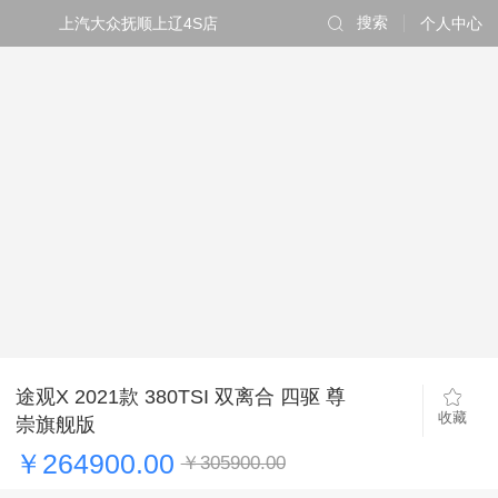
上汽大众抚顺上辽4S店
搜索
个人中心
途观X 2021款 380TSI 双离合 四驱 尊
收藏
崇旗舰版
￥264900.00
￥305900.00