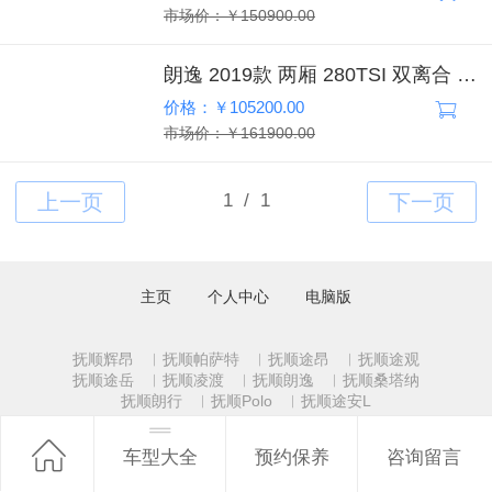
市场价：￥150900.00
朗逸 2019款 两厢 280TSI 双离合 豪华版
价格：￥105200.00
市场价：￥161900.00
主页
个人中心
电脑版
抚顺辉昂
︳
抚顺帕萨特
︳
抚顺途昂
︳
抚顺途观
抚顺途岳
︳
抚顺凌渡
︳
抚顺朗逸
︳
抚顺桑塔纳
抚顺朗行
︳
抚顺Polo
︳
抚顺途安L
◆
地址：抚顺经济开发区沈抚路25号
车型大全
预约保养
咨询留言
新车销售：
024-53808888
024-53791666
维修保养：
024-53791000